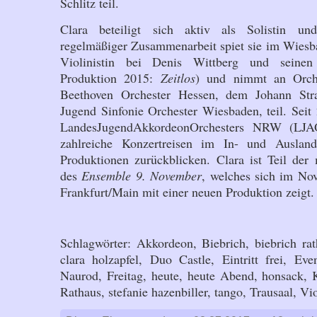
Schlitz teil.
Clara beteiligt sich aktiv als Solistin u
regelmäßiger Zusammenarbeit spiet sie im Wiesbad
Violinistin bei Denis Wittberg und seinen 
Produktion 2015:
Zeitlos
) und nimmt an Orche
Beethoven Orchester Hessen, dem Johann Str
Jugend Sinfonie Orchester Wiesbaden, teil. Seit 
LandesJugendAkkordeonOrchesters NRW (L
zahlreiche Konzertreisen im In- und Ausla
Produktionen zurückblicken. Clara ist Teil der
des
Ensemble 9. November
, welches sich im No
Frankfurt/Main mit einer neuen Produktion zeigt.
Schlagwörter:
Akkordeon
,
Biebrich
,
biebrich ra
clara holzapfel
,
Duo Castle
,
Eintritt frei
,
Eve
Naurod
,
Freitag
,
heute
,
heute Abend
,
honsack
,
Rathaus
,
stefanie hazenbiller
,
tango
,
Trausaal
,
Vio