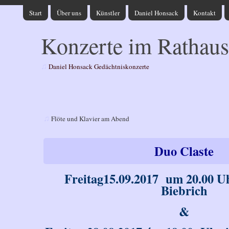
Start
Über uns
Künstler
Daniel Honsack
Kontakt
Konzerte im Rathaus
♫
Daniel Honsack Gedächtniskonzerte
♫
Flöte und Klavier am Abend
Duo Claste
Freitag15.09.2017 um 20.00 U
Biebrich
&