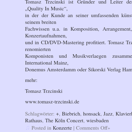
Tomasz Trzcinski ist Gründer und Leiter de
„Quality In Music“,
in der der Kunde an seiner umfassenden künst
seinem breiten
Fachwissen u.a. in Komposition, Arrangement,
Konzertaufnahmen,
und in CD/DVD-Mastering profitiert. Tomasz Trzc
renomierten
Komponisten und Musikverlaegen zusamme
International Mainz,
Donemus Amsterdamm oder Sikorski Verlag Ham
mehr:
Tomasz Trzcinski
www.tomasz-trzcinski.de
Schlagwörter:
+
,
Biebrich
,
honsack
,
Jazz
,
Klavier
Rathaus
,
The Köln Concert
,
wiesbaden
♫
Posted in
Konzerte
|
Comments Off»