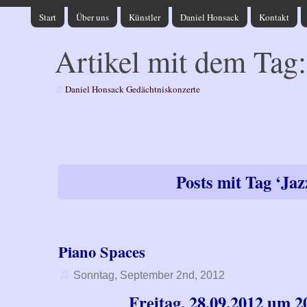
Start
Über uns
Künstler
Daniel Honsack
Kontakt
Artikel mit dem Tag:
♫
Daniel Honsack Gedächtniskonzerte
Posts mit Tag ‘Jaz
Piano Spaces
♫
Sonntag, September 2nd, 2012
Freitag, 28.09.2012 um 2