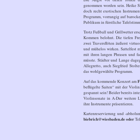
genommen worden sein. Heike St
doch recht exotischen Instrume
Programm, vorrangig auf barocke
Publikum in fürstliche Tafelstim
Trotz Fußball und Grillwetter ers
Kommen belohnt. Die tiefen Freq
zwei Traversflöten äußerst virt
und mühelos wirken. Sattelfest 
mit ihren langen Phrasen und f
müsste. Städter und Lange dageg
Allegretto, auch Siegfried Stol
das wohlgewählte Programm.
F
Auf das kommende Konzert am
beflügelte Saiten“ mit der Viol
gespannt sein! Beider bereits int
Violinsonate in A-Dur weitere L
ihre Instrumente präsentieren.
Kartenreservierung und -abholun
biebrich@wiesbaden.de
oder
Te