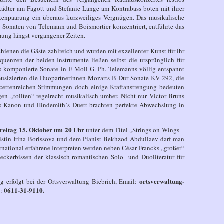
ädter am Fagott und Stefanie Lange am Kontrabass boten mit ihrer
ntenpaarung ein überaus kurzweiliges Vergnügen. Das musikalische
 Sonaten von Telemann und Boismortier konzentriert, entführte das
mung längst vergangener Zeiten.
chienen die Gäste zahlreich und wurden mit exzellenter Kunst für ihr
uenzen der beiden Instrumente ließen selbst die ursprünglich für
uos komponierte Sonate in E-Moll G. Ph. Telemanns völlig entspannt
musizierten die Duopartnerinnen Mozarts B-Dur Sonate KV 292, die
acettenreichen Stimmungen doch einige Kraftanstrengung bedeuten
en „tollten“ regelrecht musikalisch umher. Nicht nur Victor Bruns
tes Kanon und Hindemith´s Duett brachten perfekte Abwechslung in
reitag 15. Oktober um 20 Uhr
unter dem Titel „Strings on Wings –
inistin Irina Borissova und dem Pianist Bekhzod Abdullaev darf man
ernational erfahrene Interpreten werden neben César Francks „großer“
eckerbissen der klassisch-romantischen Solo- und Duoliteratur für
ortsverwaltung-
g erfolgt bei der Ortsverwaltung Biebrich, Email:
0611-31-9110.
l: