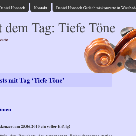
Daniel Honsack
Kontakt
Daniel Honsack Gedächtniskonzerte in Wiesba
t dem Tag: Tiefe Töne
zerte
sts mit Tag ‘Tiefe Töne’
Tönen
konzert am 25.06.2010 ein voller Erfolg!
ürfte den Besuchern des vergangenen Rathauskonzertes restlos