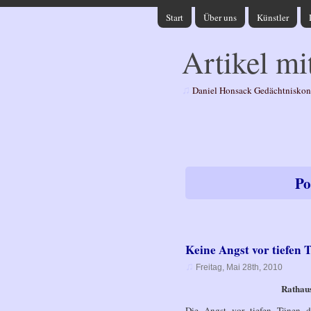
Start
Über uns
Künstler
Artikel mi
♫
Daniel Honsack Gedächtniskon
Po
Keine Angst vor tiefen 
♫
Freitag, Mai 28th, 2010
Rathaus
Die Angst vor tiefen Tönen d